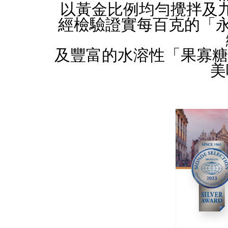
以黃金⽐例均勻攪拌及
經檢驗證實每百克的「永
及豐富的⽔溶性「果寡糖
美