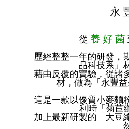
永 
養 好 菌
從
歷經整整⼀年的研發，
品科技系」
藉由反覆的實驗，從諸
材，做為「永豐益
這是⼀款以優質⼩⿆麵
利時「菊苣纖
加上最新研製的「⼤⾖