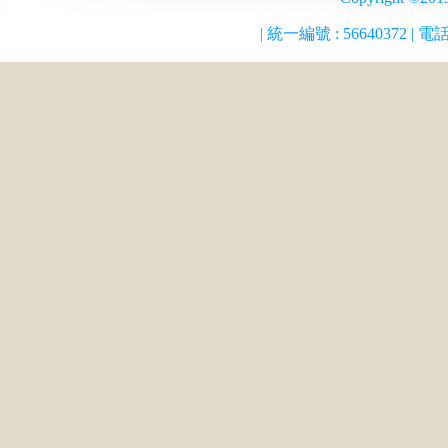
| 統一編號 :
56640372
| 電話 