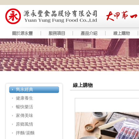
線上購物
雋永經典
健康養生
暢快樂活
家傳美味
原鄉風情
拌麵/湯麵