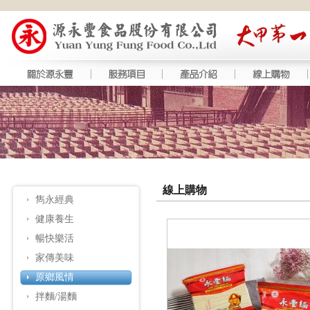
線上購物
雋永經典
健康養生
暢快樂活
家傳美味
原鄉風情
拌麵/湯麵